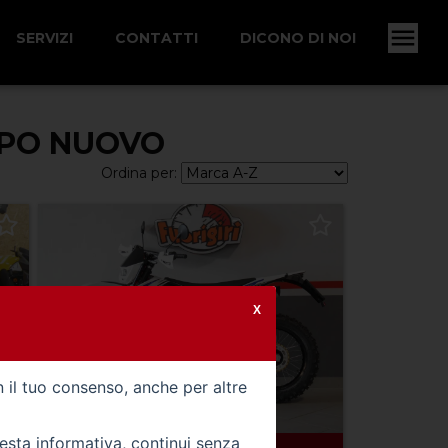
SERVIZI
CONTATTI
DICONO DI NOI
TIPO NUOVO
Ordina per:
X
n il tuo consenso, anche per altre
uesta informativa, continui senza
0 km