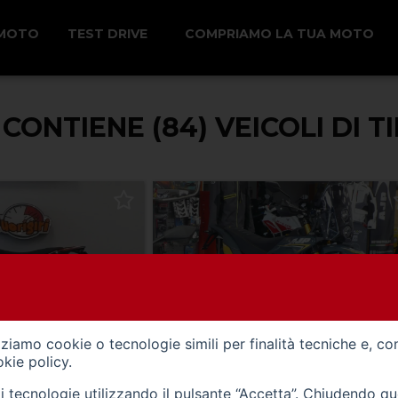
 MOTO
TEST DRIVE
COMPRIAMO LA TUA MOTO
 CONTIENE (84) VEICOLI DI 
izziamo cookie o tecnologie simili per finalità tecniche e, co
kie policy
.
 km
0 km
tali tecnologie utilizzando il pulsante “Accetta”. Chiudendo q