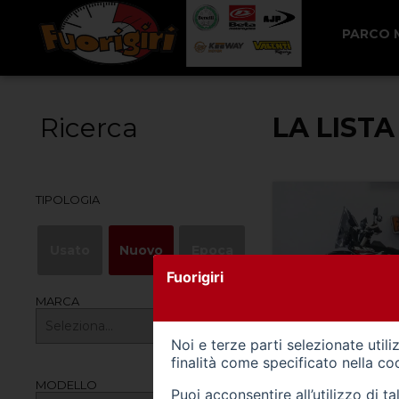
PARCO
Ricerca
LA LISTA
TIPOLOGIA
Usato
Nuovo
Epoca
Fuorigiri
MARCA
Noi e terze parti selezionate util
finalità come specificato nella
coo
0
MODELLO
Puoi acconsentire all’utilizzo di 