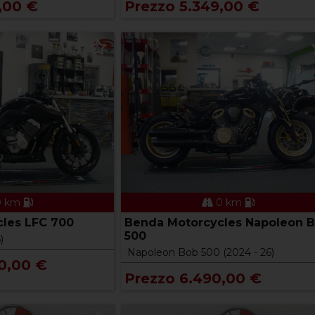
,00 €
Prezzo 5.349,00 €
 km
0 km
les LFC 700
Benda Motorcycles Napoleon 
500
)
Napoleon Bob 500 (2024 - 26)
0,00 €
Prezzo 6.490,00 €