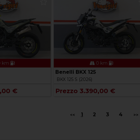
 km
0 km
Benelli BKX 125
BKX 125 S (2026)
,00 €
Prezzo 3.390,00 €
1
2
3
4
<<
>>