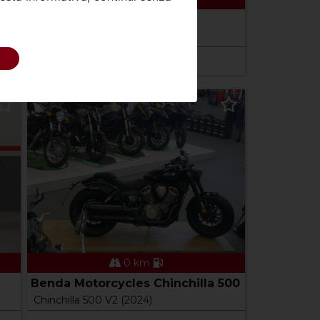
 -
AJP SPR 125
SPR 125 Enduro (2023 - 26)
Prezzo 4.799,00 €
0 km
Benda Motorcycles Chinchilla 500
Chinchilla 500 V2 (2024)