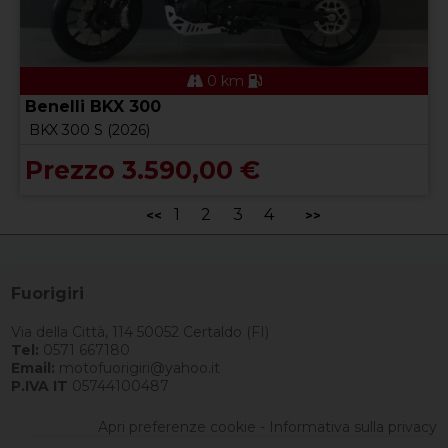
0 km
Benelli BKX 300
BKX 300 S (2026)
Prezzo 3.590,00 €
1
2
3
4
<<
>>
Fuorigiri
Via della Città, 114 50052 Certaldo (FI)
Tel:
0571 667180
Email:
motofuorigiri@yahoo.it
P.IVA IT
05744100487
Apri preferenze cookie
-
Informativa sulla privacy