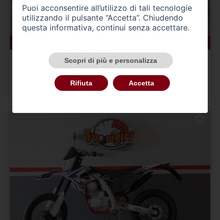
Puoi acconsentire all’utilizzo di tali tecnologie
utilizzando il pulsante “Accetta”. Chiudendo
questa informativa, continui senza accettare.
0 km
AJP SPR 125
Scopri di più e personalizza
SPR 125 Enduro (2023 - 26)
Rifiuta
Accetta
Prezzo 4.799,00 €