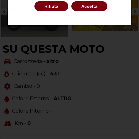
Rifiuta
Accetta
SU QUESTA MOTO
Carrozzeria -
altro
Cilindrata (cc) -
431
Cambio -
0
Colore Esterno -
ALTRO
Colore Interno -
Km -
0